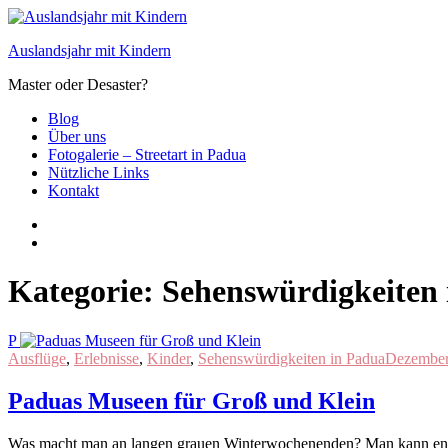
Zum
Inhalt
Auslandsjahr mit Kindern
springen
Master oder Desaster?
Blog
Über uns
Fotogalerie – Streetart in Padua
Nützliche Links
Kontakt
Kategorie:
Sehenswürdigkeiten
P
Ausflüge
,
Erlebnisse
,
Kinder
,
Sehenswürdigkeiten in Padua
Dezember
Paduas Museen für Groß und Klein
Was macht man an langen grauen Winterwochenenden? Man kann endli