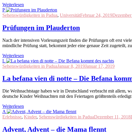
Weiterlesen
P
Sehenswürdigkeiten in Padua
,
Universität
Februar 24, 2019
Dezember 
Prüfungen im Plauderton
Nach der intensiven Vorlesungszeit finden die Prüfungen oft erst vie
mündliche Prüfung statt, bekommt jeder eine genaue Zeit zugeteilt, zu
Weiterlesen
L
Sehenswürdigkeiten in Padua
Januar 8, 2019
Januar 17, 2019
La befana vien di notte – Die Befana komm
Die Weihnachtstage haben wir in Deutschland verbracht mit allem, w
deutsche Kinder Weihnachten mit den Feiertagen größtenteils erledigt is
Weiterlesen
A
Erlebnisse
,
Kinder
,
Sehenswürdigkeiten in Padua
Dezember 11, 2018
Advent, Advent – die Mama flennt