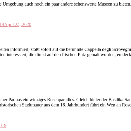
ne Umgebung auch noch ein paar andere sehenswerte Museen zu bieten. H
19
April 24, 2020
n informiert, stößt sofort auf die berühmte Cappella degli Scrovegni.
n interessiert, die direkt auf den frischen Putz gemalt wurden, entdeck
mauer Paduas ein winziges Rosenparadies. Gleich hinter der Basilika San
historischen Stadtmauer aus dem 16. Jahrhundert führt ein Weg an Ros
2019