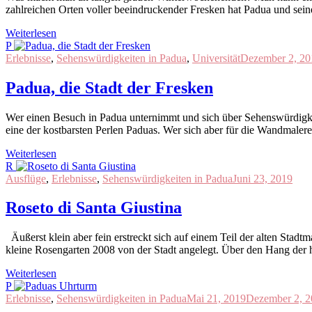
zahlreichen Orten voller beeindruckender Fresken hat Padua und sei
Weiterlesen
P
Erlebnisse
,
Sehenswürdigkeiten in Padua
,
Universität
Dezember 2, 20
Padua, die Stadt der Fresken
Wer einen Besuch in Padua unternimmt und sich über Sehenswürdigkeite
eine der kostbarsten Perlen Paduas. Wer sich aber für die Wandmalereie
Weiterlesen
R
Ausflüge
,
Erlebnisse
,
Sehenswürdigkeiten in Padua
Juni 23, 2019
Roseto di Santa Giustina
Äußerst klein aber fein erstreckt sich auf einem Teil der alten Stadt
kleine Rosengarten 2008 von der Stadt angelegt. Über den Hang der 
Weiterlesen
P
Erlebnisse
,
Sehenswürdigkeiten in Padua
Mai 21, 2019
Dezember 2, 