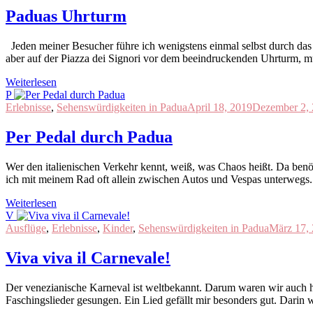
Paduas Uhrturm
Jeden meiner Besucher führe ich wenigstens einmal selbst durch das
aber auf der Piazza dei Signori vor dem beeindruckenden Uhrturm, m
Weiterlesen
P
Erlebnisse
,
Sehenswürdigkeiten in Padua
April 18, 2019
Dezember 2,
Per Pedal durch Padua
Wer den italienischen Verkehr kennt, weiß, was Chaos heißt. Da ben
ich mit meinem Rad oft allein zwischen Autos und Vespas unterwegs. P
Weiterlesen
V
Ausflüge
,
Erlebnisse
,
Kinder
,
Sehenswürdigkeiten in Padua
März 17,
Viva viva il Carnevale!
Der venezianische Karneval ist weltbekannt. Darum waren wir auch hi
Faschingslieder gesungen. Ein Lied gefällt mir besonders gut. Darin w