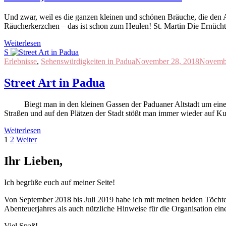
Und zwar, weil es die ganzen kleinen und schönen Bräuche, die den Ad
Räucherkerzchen – das ist schon zum Heulen! St. Martin Die Ernücht
Weiterlesen
S
Erlebnisse
,
Sehenswürdigkeiten in Padua
November 28, 2018
Novembe
Street Art in Padua
Biegt man in den kleinen Gassen der Paduaner Altstadt um eine Eck
Straßen und auf den Plätzen der Stadt stößt man immer wieder auf 
Weiterlesen
Beitragsnavigation
Seite
Seite
1
2
Weiter
Ihr Lieben,
Ich begrüße euch auf meiner Seite!
Von September 2018 bis Juli 2019 habe ich mit meinen beiden Töchtern
Abenteuerjahres als auch nützliche Hinweise für die Organisation ein
Viel Spaß!