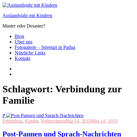
Zum
Inhalt
Auslandsjahr mit Kindern
springen
Master oder Desaster?
Blog
Über uns
Fotogalerie – Streetart in Padua
Nützliche Links
Kontakt
Schlagwort:
Verbindung zur
Familie
P
Erlebnisse
,
Kinder
,
Vorbereitung
Mai 14, 2019
Mai 14, 2019
Post-Pannen und Sprach-Nachrichten