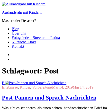
Zum
Inhalt
Auslandsjahr mit Kindern
springen
Master oder Desaster?
Blog
Über uns
Fotogalerie – Streetart in Padua
Nützliche Links
Kontakt
Schlagwort:
Post
P
Erlebnisse
,
Kinder
,
Vorbereitung
Mai 14, 2019
Mai 14, 2019
Post-Pannen und Sprach-Nachrichten
Was gibt es schöneres, als einen echten, handgeschriebenen Brief im