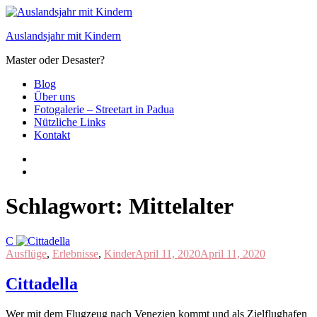
Zum
Inhalt
Auslandsjahr mit Kindern
springen
Master oder Desaster?
Blog
Über uns
Fotogalerie – Streetart in Padua
Nützliche Links
Kontakt
Schlagwort:
Mittelalter
C
Ausflüge
,
Erlebnisse
,
Kinder
April 11, 2020
April 11, 2020
Cittadella
Wer mit dem Flugzeug nach Venezien kommt und als Zielflughafen