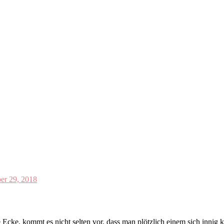
r 29, 2018
e, kommt es nicht selten vor, dass man plötzlich einem sich innig k