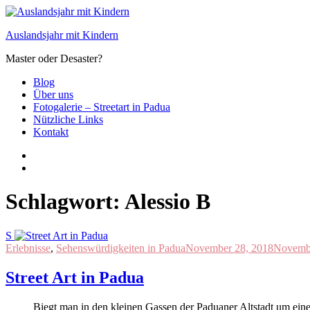
Zum
Inhalt
Auslandsjahr mit Kindern
springen
Master oder Desaster?
Blog
Über uns
Fotogalerie – Streetart in Padua
Nützliche Links
Kontakt
Schlagwort:
Alessio B
S
Erlebnisse
,
Sehenswürdigkeiten in Padua
November 28, 2018
Novembe
Street Art in Padua
Biegt man in den kleinen Gassen der Paduaner Altstadt um eine Eck